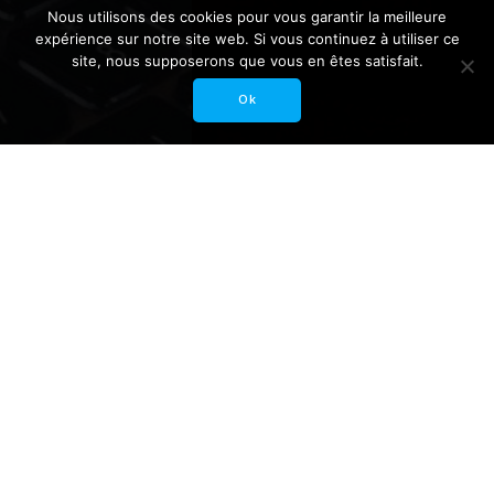
Nous utilisons des cookies pour vous garantir la meilleure
expérience sur notre site web. Si vous continuez à utiliser ce
site, nous supposerons que vous en êtes satisfait.
Ok
Nothing Found
It seems we can’t find what you’re looking for. Perhaps
searching can help.
Search
for: