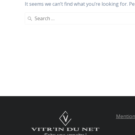
It seems we can’t find what you’re looking for. P
Search
for:
Mention