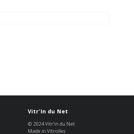
Vitr’In du Net
© 2024 Vitr’in du Net
Made in Vitrolles