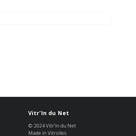
Vitr’In du Net
© 2024 Vitr’in du Net
Made in Vitrolles