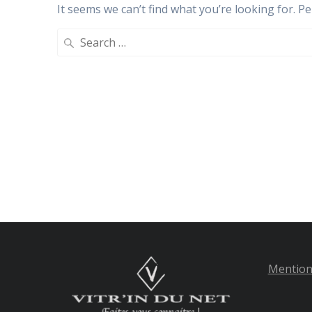
It seems we can’t find what you’re looking for. P
Search
for:
Mention