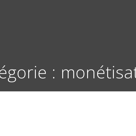
égorie :
monétisa